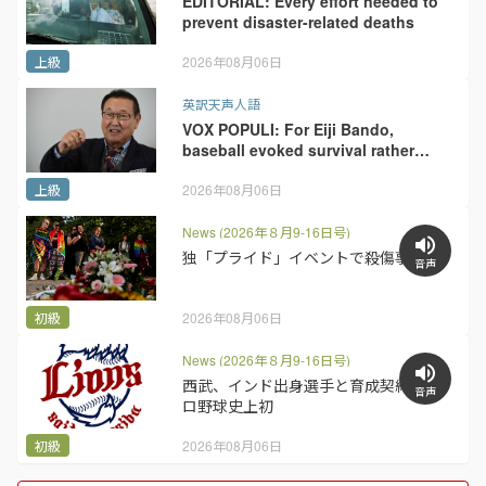
EDITORIAL: Every effort needed to
prevent disaster-related deaths
上級
2026年08月06日
英訳天声人語
VOX POPULI: For Eiji Bando,
baseball evoked survival rather
than love of sport
上級
2026年08月06日
News (2026年８月9-16日号)
独「プライド」イベントで殺傷事件
音声
初級
2026年08月06日
News (2026年８月9-16日号)
西武、インド出身選手と育成契約 プ
音声
ロ野球史上初
初級
2026年08月06日