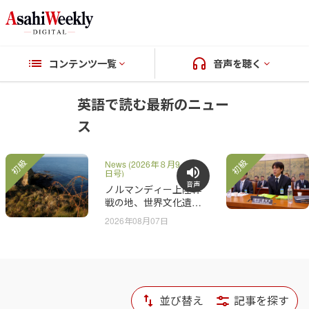
コンテンツ一覧
音声を聴く
英語で読む最新のニュー
ス
初級
初級
News (2026年８月9-16
日号)
音声
ノルマンディー上陸作
戦の地、世界文化遺産
に
2026年08月07日
並び替え
記事を探す