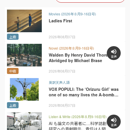
Movies (2026年８月9-16日号)
Ladies First
上級
2026年08月07日
Novel (2026年８月9-16日号)
Walden By Henry David Thoreau,
音声
Abridged by Michael Brase
中級
2026年08月07日
英訳天声人語
VOX POPULI: The ‘Orizuru Girl’ was
one of so many lives the A-bomb
cut short
上級
2026年08月07日
Listen & Write (2026年８月9-16日号)
AI も論文の共著者に…科学誌創刊へ
音声
研究への貢献明示、責任は人間