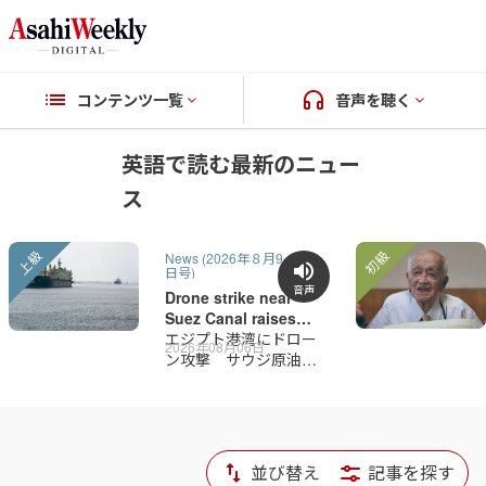
コンテンツ一覧
音声を聴く
英語で読む最新のニュー
ス
上級
初級
News (2026年８月9-16
日号)
音声
Drone strike near
Suez Canal raises
new security threat in
エジプト港湾にドロー
2026年08月06日
widening war
ン攻撃 サウジ原油の
輸送路に脅威 米イラ
ン戦争拡大の懸念
並び替え
記事を探す