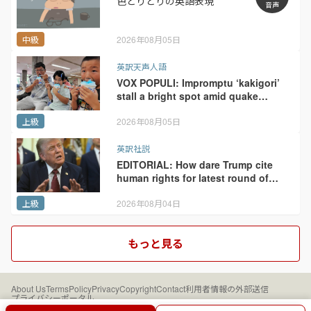
色とりどりの英語表現
音声
中級
2026年08月05日
英訳天声人語
VOX POPULI: Impromptu ‘kakigori’
stall a bright spot amid quake
cleanup
上級
2026年08月05日
英訳社説
EDITORIAL: How dare Trump cite
human rights for latest round of
trade penalties
上級
2026年08月04日
もっと見る
About Us
Terms
Policy
Privacy
Copyright
Contact
利用者情報の外部送信
プライバシーポータル
Asahi Weekly DIGITALは朝日新聞社が運営しています。
一部のコンテンツに