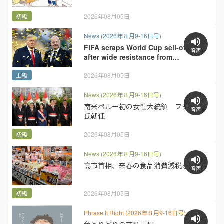
初級
2026年08月05日
News (2026年８月9-16日号)
FIFA scraps World Cup sell-off plan
音声
after wide resistance from
membership
上級
2026年08月05日
News (2026年８月9-16日号)
南米ペルー初の女性大統領 フジモリ
音声
氏就任
初級
2026年08月05日
News (2026年８月9-16日号)
高市首相、来春の食品消費減税を表明
音声
初級
2026年08月05日
Phrase It Right (2026年８月9-16日号)