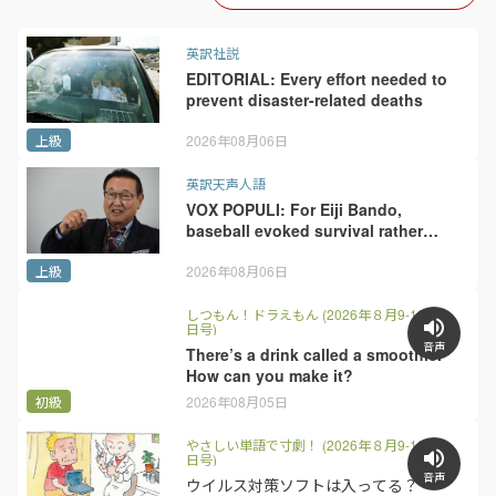
英訳社説
EDITORIAL: Every effort needed to
prevent disaster-related deaths
上級
2026年08月06日
英訳天声人語
VOX POPULI: For Eiji Bando,
baseball evoked survival rather
than love of sport
上級
2026年08月06日
しつもん！ドラえもん (2026年８月9-16
日号)
音声
There’s a drink called a smoothie.
How can you make it?
初級
2026年08月05日
やさしい単語で寸劇！ (2026年８月9-16
日号)
音声
ウイルス対策ソフトは入ってる？