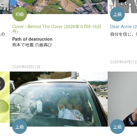
初級
上級
Cover / Behind The Cover (2026年８月9-16日
Dear Annie
号)
への
自分を信じ、
Path of destruction
熊本で地震 爪痕再び
2026年08月07
2026年08月07日
声
上級
上級