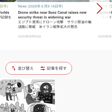
6日号)
News (2026年８月9-16日号)
100語で
orlds
Drone strike near Suez Canal raises new
‘Spider
界記録を
security threat in widening war
「スパイ
エジプト港湾にドローン攻撃 サウジ原油の輸
送路に脅威 米イラン戦争拡大の懸念
2026年08月06日
2026年0
並び替え
記事を探す
音声