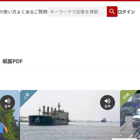
の使い方
よくあるご質問
ログイン
紙面PDF
上級
初級
音声
音声