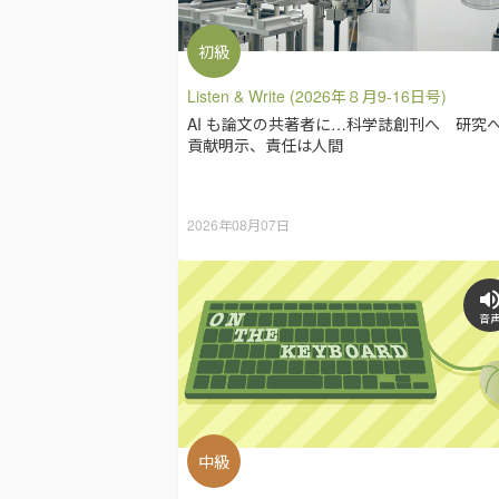
初級
Listen & Write (2026年８月9-16日号)
AI も論文の共著者に…科学誌創刊へ 研究
貢献明示、責任は人間
2026年08月07日
音
中級