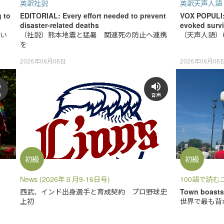
英訳社説
英訳天声人語
 to
EDITORIAL: Every effort needed to prevent
VOX POPULI: 
disaster-related deaths
evoked survi
い
（社説）熊本地震と猛暑 関連死の防止へ連携
（天声人語）
を
2026年08月06日
2026年08月06
声
音声
初級
初級
News (2026年８月9-16日号)
100語で読むニ
西武、インド出身選手と育成契約 プロ野球史
Town boasts 
上初
世界で最も背