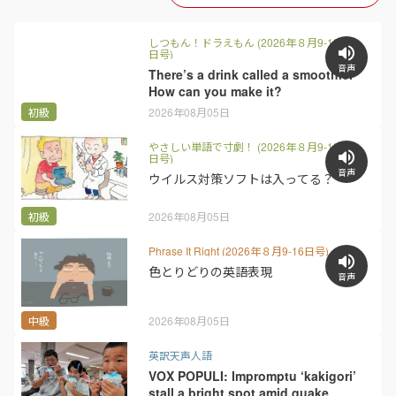
しつもん！ドラえもん (2026年８月9-16
日号)
音声
There’s a drink called a smoothie.
How can you make it?
初級
2026年08月05日
やさしい単語で寸劇！ (2026年８月9-16
日号)
音声
ウイルス対策ソフトは入ってる？
初級
2026年08月05日
Phrase It Right (2026年８月9-16日号)
色とりどりの英語表現
音声
中級
2026年08月05日
英訳天声人語
VOX POPULI: Impromptu ‘kakigori’
stall a bright spot amid quake