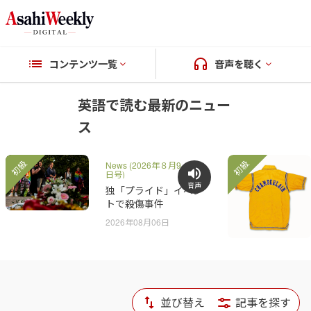
コンテンツ一覧
音声を聴く
英語で読む最新のニュー
ス
初級
初級
News (2026年８月9-16
日号)
音声
独「プライド」イベン
トで殺傷事件
2026年08月06日
並び替え
記事を探す