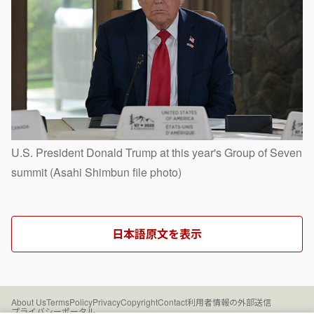
U.S. President Donald Trump at this year's Group of Seven
summit (Asahi Shimbun file photo)
日本語原文を表示
About Us
Terms
Policy
Privacy
Copyright
Contact
利用者情報の外部送信
プライバシーポータル