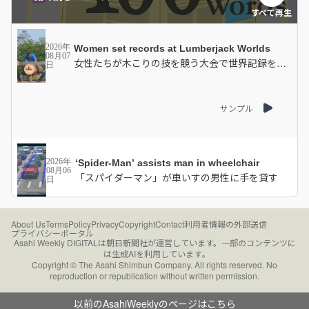
すべて再生
2026年
Women set records at Lumberjack Worlds
08月07
女性たちが木こりの技を競う大会で世界記録を達
日
成
サンプル
2026年
‘Spider-Man’ assists man in wheelchair
08月06
「スパイダーマン」が車いすの男性に手を貸す
日
サンプル
About Us
Terms
Policy
Privacy
Copyright
Contact
利用者情報の外部送信
プライバシーポータル
Asahi Weekly DIGITALは朝日新聞社が運営しています。
一部のコンテンツに
は生成AIを利用しています｡
Copyright © The Asahi Shimbun Company. All rights reserved. No
reproduction or republication without written permission.
2026年
Town boasts the world’s tallest nutcracker
08月06
世界で最も背が高いくるみ割り人形を誇る町
日
以前のAsahiWeeklyのページはこちら