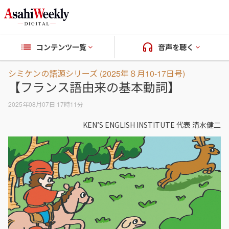
コンテンツ一覧
音声を聴く
シミケンの語源シリーズ (2025年８月10-17日号)
【フランス語由来の基本動詞】
2025年08月07日 17時11分
KEN’S ENGLISH INSTITUTE 代表 清水健二